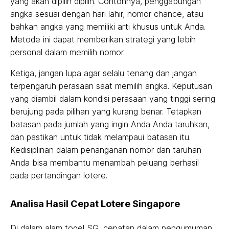
yang akan dipilih dipilih. Contohnya, penggabungan
angka sesuai dengan hari lahir, nomor chance, atau
bahkan angka yang memiliki arti khusus untuk Anda.
Metode ini dapat memberikan strategi yang lebih
personal dalam memilih nomor.
Ketiga, jangan lupa agar selalu tenang dan jangan
terpengaruh perasaan saat memilih angka. Keputusan
yang diambil dalam kondisi perasaan yang tinggi sering
berujung pada pilihan yang kurang benar. Tetapkan
batasan pada jumlah yang ingin Anda Anda taruhkan,
dan pastikan untuk tidak melampaui batasan itu.
Kedisiplinan dalam penanganan nomor dan taruhan
Anda bisa membantu menambah peluang berhasil
pada pertandingan lotere.
Analisa Hasil Cepat Lotere Singapore
Di dalam alam togel SG, cepatan dalam pengumuman