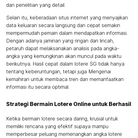
dan penelitian yang detail.
Selain itu, keberadaan situs internet yang menyajikan
data keluaran secara langsung dan cepat semakin
mempermudah pemain dalam mendapatkan informasi.
Dengan adanya jaminan yang ringan dan lincah,
petaruh dapat melaksanakan analisis pada angka-
angka yang kemungkinan akan muncul pada waktu
berikutnya. Hasil cepat dalam lotere SG tidak hanya
tentang keberuntungan, tetapi juga Mengenai
kemahiran untuk membaca tren dan memanfaatkan
informasi itu secara optimal.
Strategi Bermain Lotere Online untuk Berhasil
Ketika bermain lotere secara daring, krusial untuk
memiliki rencana yang efektif supaya mampu
memperbesar peluang memenangkan angka lotere