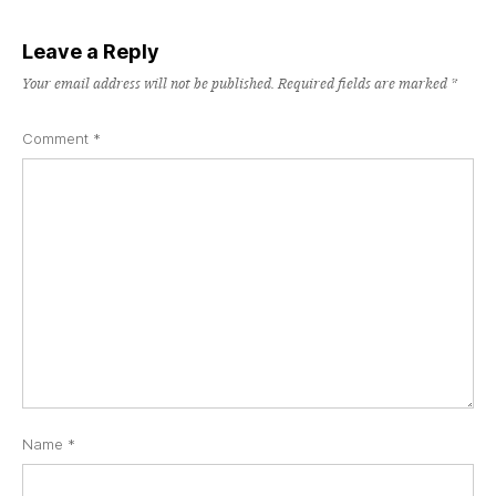
Leave a Reply
Your email address will not be published.
Required fields are marked
*
Comment
*
Name
*