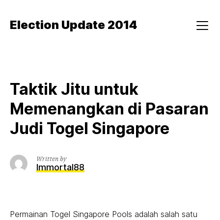
Skip
to
Election Update 2014
content
Menu
Taktik Jitu untuk
Memenangkan di Pasaran
Judi Togel Singapore
Written by
Immortal88
Permainan Togel Singapore Pools adalah salah satu