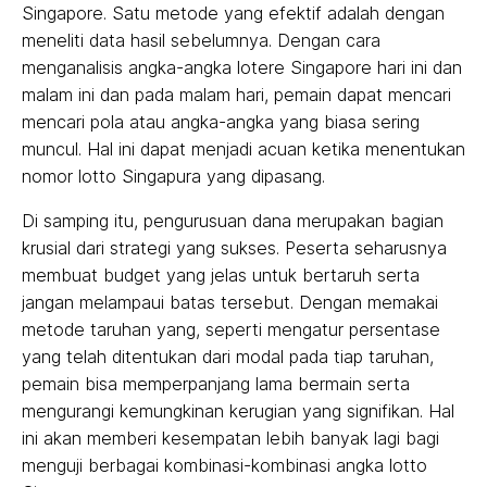
Singapore. Satu metode yang efektif adalah dengan
meneliti data hasil sebelumnya. Dengan cara
menganalisis angka-angka lotere Singapore hari ini dan
malam ini dan pada malam hari, pemain dapat mencari
mencari pola atau angka-angka yang biasa sering
muncul. Hal ini dapat menjadi acuan ketika menentukan
nomor lotto Singapura yang dipasang.
Di samping itu, pengurusuan dana merupakan bagian
krusial dari strategi yang sukses. Peserta seharusnya
membuat budget yang jelas untuk bertaruh serta
jangan melampaui batas tersebut. Dengan memakai
metode taruhan yang, seperti mengatur persentase
yang telah ditentukan dari modal pada tiap taruhan,
pemain bisa memperpanjang lama bermain serta
mengurangi kemungkinan kerugian yang signifikan. Hal
ini akan memberi kesempatan lebih banyak lagi bagi
menguji berbagai kombinasi-kombinasi angka lotto