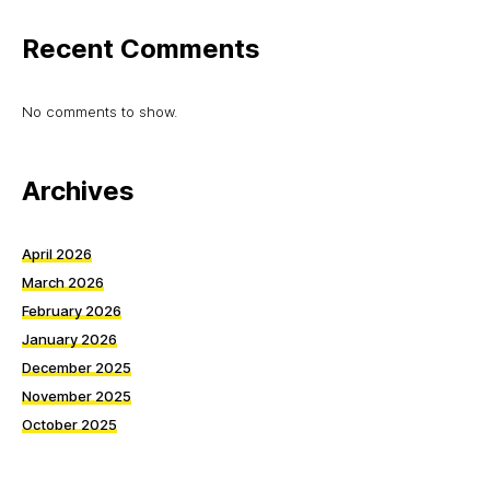
Recent Comments
No comments to show.
Archives
April 2026
March 2026
February 2026
January 2026
December 2025
November 2025
October 2025