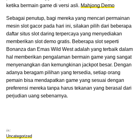
ketika bermain game di versi asli.
Mahjong Demo
Sebagai penutup, bagi mereka yang mencari permainan
mesin slot gacor pada hari ini, silakan pilih dari beberapa
daftar situs slot daring terpercaya yang menyediakan
memberikan slot demo gratis. Beberapa slot seperti
Bonanza dan Emas Wild West adalah yang terbaik dalam
hal memberikan pengalaman bermain game yang sangat
menyenangkan dan kemungkinan jackpot besar. Dengan
adanya beragam pilihan yang tersedia, setiap orang
pemain bisa mendapatkan game yang sesuai dengan
preferensi mereka tanpa harus tekanan yang berasal dari
perjudian uang sebenarnya.
in:
Uncategorized