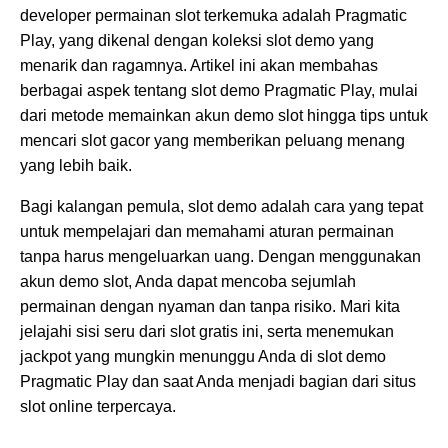
developer permainan slot terkemuka adalah Pragmatic
Play, yang dikenal dengan koleksi slot demo yang
menarik dan ragamnya. Artikel ini akan membahas
berbagai aspek tentang slot demo Pragmatic Play, mulai
dari metode memainkan akun demo slot hingga tips untuk
mencari slot gacor yang memberikan peluang menang
yang lebih baik.
Bagi kalangan pemula, slot demo adalah cara yang tepat
untuk mempelajari dan memahami aturan permainan
tanpa harus mengeluarkan uang. Dengan menggunakan
akun demo slot, Anda dapat mencoba sejumlah
permainan dengan nyaman dan tanpa risiko. Mari kita
jelajahi sisi seru dari slot gratis ini, serta menemukan
jackpot yang mungkin menunggu Anda di slot demo
Pragmatic Play dan saat Anda menjadi bagian dari situs
slot online terpercaya.