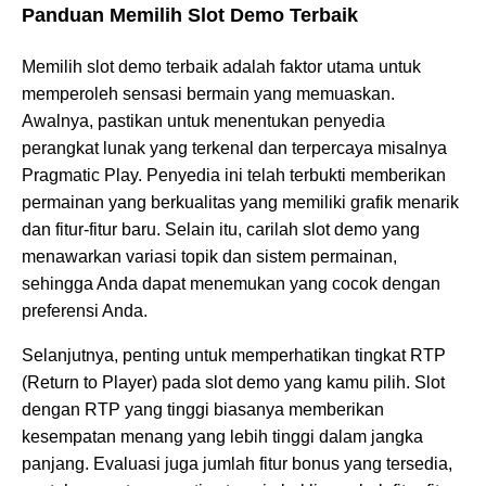
Panduan Memilih Slot Demo Terbaik
Memilih slot demo terbaik adalah faktor utama untuk
memperoleh sensasi bermain yang memuaskan.
Awalnya, pastikan untuk menentukan penyedia
perangkat lunak yang terkenal dan terpercaya misalnya
Pragmatic Play. Penyedia ini telah terbukti memberikan
permainan yang berkualitas yang memiliki grafik menarik
dan fitur-fitur baru. Selain itu, carilah slot demo yang
menawarkan variasi topik dan sistem permainan,
sehingga Anda dapat menemukan yang cocok dengan
preferensi Anda.
Selanjutnya, penting untuk memperhatikan tingkat RTP
(Return to Player) pada slot demo yang kamu pilih. Slot
dengan RTP yang tinggi biasanya memberikan
kesempatan menang yang lebih tinggi dalam jangka
panjang. Evaluasi juga jumlah fitur bonus yang tersedia,