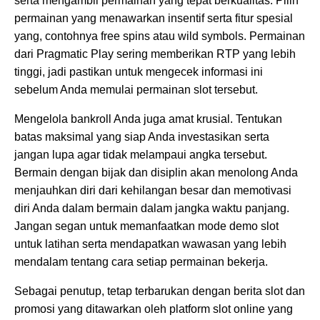
serta mengambil permainan yang tepat berkualitas. Pilih
permainan yang menawarkan insentif serta fitur spesial
yang, contohnya free spins atau wild symbols. Permainan
dari Pragmatic Play sering memberikan RTP yang lebih
tinggi, jadi pastikan untuk mengecek informasi ini
sebelum Anda memulai permainan slot tersebut.
Mengelola bankroll Anda juga amat krusial. Tentukan
batas maksimal yang siap Anda investasikan serta
jangan lupa agar tidak melampaui angka tersebut.
Bermain dengan bijak dan disiplin akan menolong Anda
menjauhkan diri dari kehilangan besar dan memotivasi
diri Anda dalam bermain dalam jangka waktu panjang.
Jangan segan untuk memanfaatkan mode demo slot
untuk latihan serta mendapatkan wawasan yang lebih
mendalam tentang cara setiap permainan bekerja.
Sebagai penutup, tetap terbarukan dengan berita slot dan
promosi yang ditawarkan oleh platform slot online yang