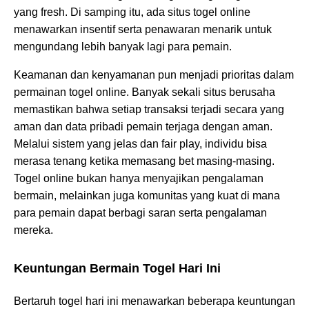
yang fresh. Di samping itu, ada situs togel online
menawarkan insentif serta penawaran menarik untuk
mengundang lebih banyak lagi para pemain.
Keamanan dan kenyamanan pun menjadi prioritas dalam
permainan togel online. Banyak sekali situs berusaha
memastikan bahwa setiap transaksi terjadi secara yang
aman dan data pribadi pemain terjaga dengan aman.
Melalui sistem yang jelas dan fair play, individu bisa
merasa tenang ketika memasang bet masing-masing.
Togel online bukan hanya menyajikan pengalaman
bermain, melainkan juga komunitas yang kuat di mana
para pemain dapat berbagi saran serta pengalaman
mereka.
Keuntungan Bermain Togel Hari Ini
Bertaruh togel hari ini menawarkan beberapa keuntungan