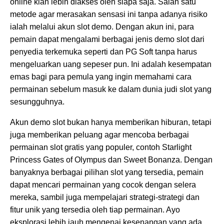
online kian lebih diakses oleh siapa saja. Salah satu
metode agar merasakan sensasi ini tanpa adanya risiko
ialah melalui akun slot demo. Dengan akun ini, para
pemain dapat mengalami berbagai jenis demo slot dari
penyedia terkemuka seperti dan PG Soft tanpa harus
mengeluarkan uang sepeser pun. Ini adalah kesempatan
emas bagi para pemula yang ingin memahami cara
permainan sebelum masuk ke dalam dunia judi slot yang
sesungguhnya.
Akun demo slot bukan hanya memberikan hiburan, tetapi
juga memberikan peluang agar mencoba berbagai
permainan slot gratis yang populer, contoh Starlight
Princess Gates of Olympus dan Sweet Bonanza. Dengan
banyaknya berbagai pilihan slot yang tersedia, pemain
dapat mencari permainan yang cocok dengan selera
mereka, sambil juga mempelajari strategi-strategi dan
fitur unik yang tersedia oleh tiap permainan. Ayo
eksplorasi lebih jauh mengenai kesenangan yang ada