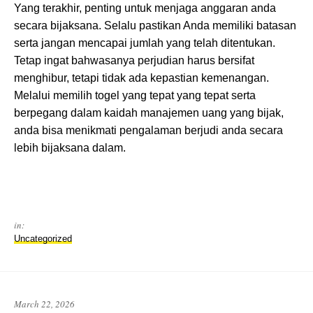
Yang terakhir, penting untuk menjaga anggaran anda
secara bijaksana. Selalu pastikan Anda memiliki batasan
serta jangan mencapai jumlah yang telah ditentukan.
Tetap ingat bahwasanya perjudian harus bersifat
menghibur, tetapi tidak ada kepastian kemenangan.
Melalui memilih togel yang tepat yang tepat serta
berpegang dalam kaidah manajemen uang yang bijak,
anda bisa menikmati pengalaman berjudi anda secara
lebih bijaksana dalam.
in:
Uncategorized
March 22, 2026