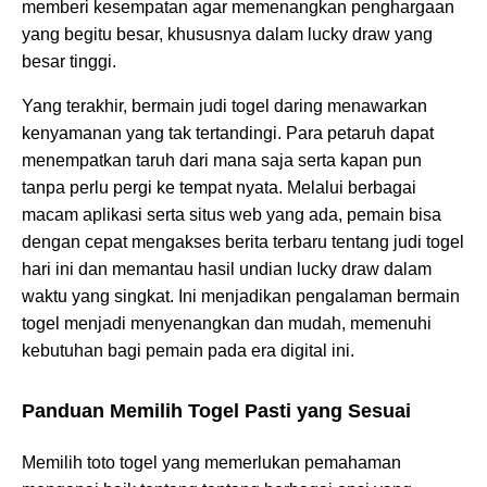
memberi kesempatan agar memenangkan penghargaan
yang begitu besar, khususnya dalam lucky draw yang
besar tinggi.
Yang terakhir, bermain judi togel daring menawarkan
kenyamanan yang tak tertandingi. Para petaruh dapat
menempatkan taruh dari mana saja serta kapan pun
tanpa perlu pergi ke tempat nyata. Melalui berbagai
macam aplikasi serta situs web yang ada, pemain bisa
dengan cepat mengakses berita terbaru tentang judi togel
hari ini dan memantau hasil undian lucky draw dalam
waktu yang singkat. Ini menjadikan pengalaman bermain
togel menjadi menyenangkan dan mudah, memenuhi
kebutuhan bagi pemain pada era digital ini.
Panduan Memilih Togel Pasti yang Sesuai
Memilih toto togel yang memerlukan pemahaman