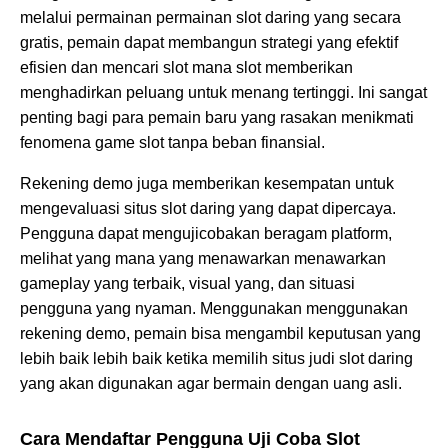
melalui permainan permainan slot daring yang secara
gratis, pemain dapat membangun strategi yang efektif
efisien dan mencari slot mana slot memberikan
menghadirkan peluang untuk menang tertinggi. Ini sangat
penting bagi para pemain baru yang rasakan menikmati
fenomena game slot tanpa beban finansial.
Rekening demo juga memberikan kesempatan untuk
mengevaluasi situs slot daring yang dapat dipercaya.
Pengguna dapat mengujicobakan beragam platform,
melihat yang mana yang menawarkan menawarkan
gameplay yang terbaik, visual yang, dan situasi
pengguna yang nyaman. Menggunakan menggunakan
rekening demo, pemain bisa mengambil keputusan yang
lebih baik lebih baik ketika memilih situs judi slot daring
yang akan digunakan agar bermain dengan uang asli.
Cara Mendaftar Pengguna Uji Coba Slot