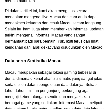
mereka butuhkan.
Di dalam artikel ini, kami akan mengulas secara
mendalam mengenai live Macau dan cara anda dapat
mengakses keluaran dan result Macau secara langsung.
Selain itu, kami juga akan memberikan informasi updatan
terkini mengenai informasi Macau yang sangat
bermanfaat bagi para pemain. Yuk, ikuti terus dan lihat
keindahan dari jarak dekat yang disuguhkan oleh Macao.
Data serta Statistika Macau
Macau merupakan sebagai lokasi gaming terbesar di
dunia, dimana dikenal akan sistematis yang sangat jelas
serta efisien dalam pengelolaan data datanya. Setiap
tahun-tahun, millian pengunjung berkunjung agar
menguji keberuntungan sendiri dan menyaksikan
berbagai game yang sediakan. Informasi Macau meliputi
data tentang habis, output undian, serta data-data lainnya