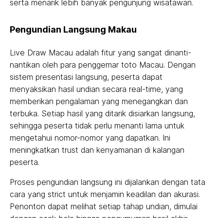
serta menarik lebih banyak pengunjung wisatawan.
Pengundian Langsung Makau
Live Draw Macau adalah fitur yang sangat dinanti-
nantikan oleh para penggemar toto Macau. Dengan
sistem presentasi langsung, peserta dapat
menyaksikan hasil undian secara real-time, yang
memberikan pengalaman yang menegangkan dan
terbuka. Setiap hasil yang ditarik disiarkan langsung,
sehingga peserta tidak perlu menanti lama untuk
mengetahui nomor-nomor yang dapatkan. Ini
meningkatkan trust dan kenyamanan di kalangan
peserta.
Proses pengundian langsung ini dijalankan dengan tata
cara yang strict untuk menjamin keadilan dan akurasi.
Penonton dapat melihat setiap tahap undian, dimulai