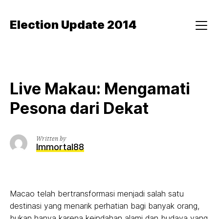
Skip
to
Election Update 2014
content
Menu
Live Makau: Mengamati
Pesona dari Dekat
Written by
Immortal88
Macao telah bertransformasi menjadi salah satu
destinasi yang menarik perhatian bagi banyak orang,
bukan hanya karena keindahan alami dan budaya yang