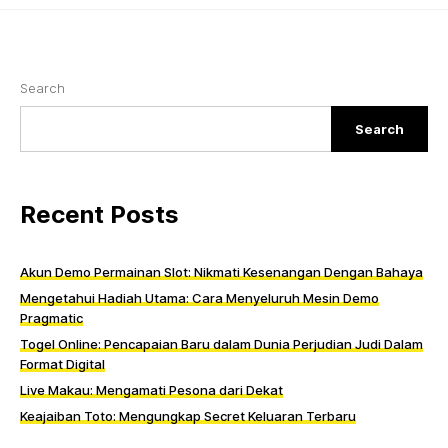
Search
Search
Recent Posts
Akun Demo Permainan Slot: Nikmati Kesenangan Dengan Bahaya
Mengetahui Hadiah Utama: Cara Menyeluruh Mesin Demo
Pragmatic
Togel Online: Pencapaian Baru dalam Dunia Perjudian Judi Dalam
Format Digital
Live Makau: Mengamati Pesona dari Dekat
Keajaiban Toto: Mengungkap Secret Keluaran Terbaru