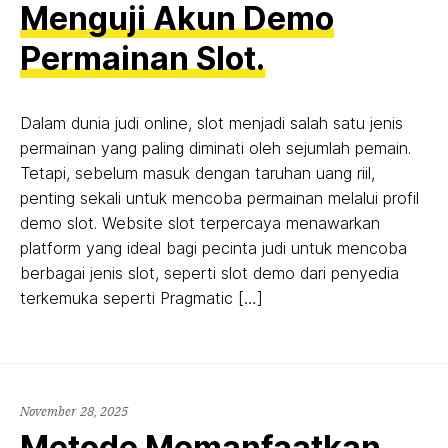
Menguji Akun Demo
Permainan Slot.
Dalam dunia judi online, slot menjadi salah satu jenis
permainan yang paling diminati oleh sejumlah pemain.
Tetapi, sebelum masuk dengan taruhan uang riil,
penting sekali untuk mencoba permainan melalui profil
demo slot. Website slot terpercaya menawarkan
platform yang ideal bagi pecinta judi untuk mencoba
berbagai jenis slot, seperti slot demo dari penyedia
terkemuka seperti Pragmatic […]
November 28, 2025
Metode Memanfaatkan