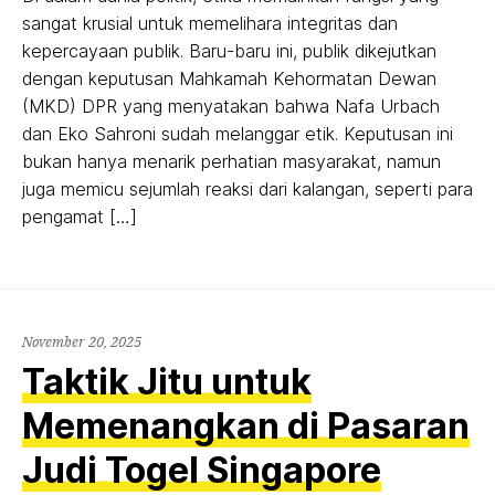
sangat krusial untuk memelihara integritas dan
kepercayaan publik. Baru-baru ini, publik dikejutkan
dengan keputusan Mahkamah Kehormatan Dewan
(MKD) DPR yang menyatakan bahwa Nafa Urbach
dan Eko Sahroni sudah melanggar etik. Keputusan ini
bukan hanya menarik perhatian masyarakat, namun
juga memicu sejumlah reaksi dari kalangan, seperti para
pengamat […]
November 20, 2025
Taktik Jitu untuk
Memenangkan di Pasaran
Judi Togel Singapore