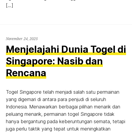
[…]
November 24, 2025
Menjelajahi Dunia Togel di
Singapore: Nasib dan
Rencana
Togel Singapore telah menjadi salah satu permainan
yang digemari di antara para penjudi di seluruh
Indonesia. Menawarkan berbagai pilihan menarik dan
peluang menarik, permainan togel Singapore tidak
hanya bergantung pada keberuntungan semata, tetapi
juga perlu taktik yang tepat untuk meningkatkan