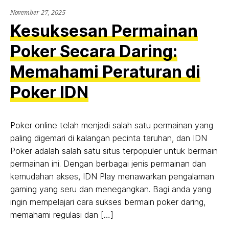
November 27, 2025
Kesuksesan Permainan
Poker Secara Daring:
Memahami Peraturan di
Poker IDN
Poker online telah menjadi salah satu permainan yang
paling digemari di kalangan pecinta taruhan, dan IDN
Poker adalah salah satu situs terpopuler untuk bermain
permainan ini. Dengan berbagai jenis permainan dan
kemudahan akses, IDN Play menawarkan pengalaman
gaming yang seru dan menegangkan. Bagi anda yang
ingin mempelajari cara sukses bermain poker daring,
memahami regulasi dan […]