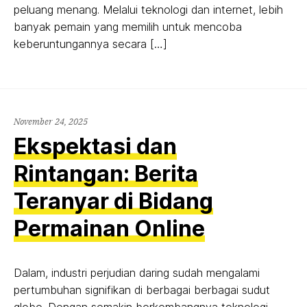
peluang menang. Melalui teknologi dan internet, lebih
banyak pemain yang memilih untuk mencoba
keberuntungannya secara […]
November 24, 2025
Ekspektasi dan
Rintangan: Berita
Teranyar di Bidang
Permainan Online
Dalam, industri perjudian daring sudah mengalami
pertumbuhan signifikan di berbagai berbagai sudut