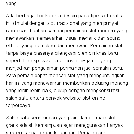
yang.
Ada berbagai topik serta desain pada tipe slot gratis
ini, dimulai dengan slot tradisional yang mempunyai
ikon buah-buahan sampai permainan slot modern yang
menawarkan menawarkan visual menarik dan sound
effect yang memukau dan menawan. Permainan slot
tanpa biaya biasanya dilengkapi oleh ciri khas baru
seperti free spins serta bonus mini-game, yang
menjadikan pengalaman permainan jadi semakin seru.
Para pemain dapat mencari slot yang menguntungkan
hari ini yang menawarkan memberikan peluang menang
yang lebih lebih baik, cukup dengan mengkonsumsi
salah satu antara banyak website slot online
terpercaya.
Salah satu keuntungan yang lain dari bermain slot
gratis adalah kemampuan agar menggunakan banyak
strategi tanpa beban keuangan. Pemain dapat