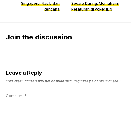
Singapore: Nasib dan
Secara Daring: Memahami
Rencana
Peraturan di Poker IDN
Join the discussion
Leave a Reply
Your email address will not be published.
Required fields are marked
*
Comment
*