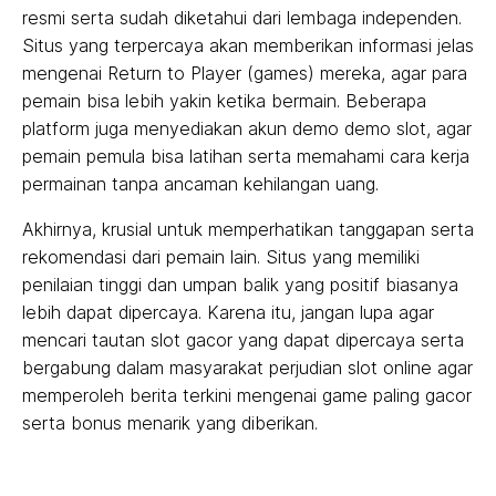
resmi serta sudah diketahui dari lembaga independen.
Situs yang terpercaya akan memberikan informasi jelas
mengenai Return to Player (games) mereka, agar para
pemain bisa lebih yakin ketika bermain. Beberapa
platform juga menyediakan akun demo demo slot, agar
pemain pemula bisa latihan serta memahami cara kerja
permainan tanpa ancaman kehilangan uang.
Akhirnya, krusial untuk memperhatikan tanggapan serta
rekomendasi dari pemain lain. Situs yang memiliki
penilaian tinggi dan umpan balik yang positif biasanya
lebih dapat dipercaya. Karena itu, jangan lupa agar
mencari tautan slot gacor yang dapat dipercaya serta
bergabung dalam masyarakat perjudian slot online agar
memperoleh berita terkini mengenai game paling gacor
serta bonus menarik yang diberikan.