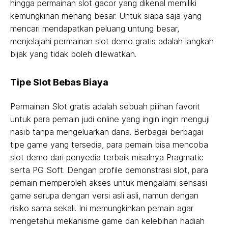
hingga permainan slot gacor yang dikenal memiliki
kemungkinan menang besar. Untuk siapa saja yang
mencari mendapatkan peluang untung besar,
menjelajahi permainan slot demo gratis adalah langkah
bijak yang tidak boleh dilewatkan.
Tipe Slot Bebas Biaya
Permainan Slot gratis adalah sebuah pilihan favorit
untuk para pemain judi online yang ingin ingin menguji
nasib tanpa mengeluarkan dana. Berbagai berbagai
tipe game yang tersedia, para pemain bisa mencoba
slot demo dari penyedia terbaik misalnya Pragmatic
serta PG Soft. Dengan profile demonstrasi slot, para
pemain memperoleh akses untuk mengalami sensasi
game serupa dengan versi asli asli, namun dengan
risiko sama sekali. Ini memungkinkan pemain agar
mengetahui mekanisme game dan kelebihan hadiah