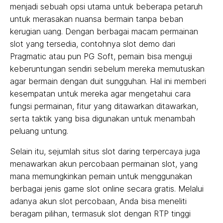
menjadi sebuah opsi utama untuk beberapa petaruh
untuk merasakan nuansa bermain tanpa beban
kerugian uang. Dengan berbagai macam permainan
slot yang tersedia, contohnya slot demo dari
Pragmatic atau pun PG Soft, pemain bisa menguji
keberuntungan sendiri sebelum mereka memutuskan
agar bermain dengan duit sungguhan. Hal ini memberi
kesempatan untuk mereka agar mengetahui cara
fungsi permainan, fitur yang ditawarkan ditawarkan,
serta taktik yang bisa digunakan untuk menambah
peluang untung.
Selain itu, sejumlah situs slot daring terpercaya juga
menawarkan akun percobaan permainan slot, yang
mana memungkinkan pemain untuk menggunakan
berbagai jenis game slot online secara gratis. Melalui
adanya akun slot percobaan, Anda bisa meneliti
beragam pilihan, termasuk slot dengan RTP tinggi