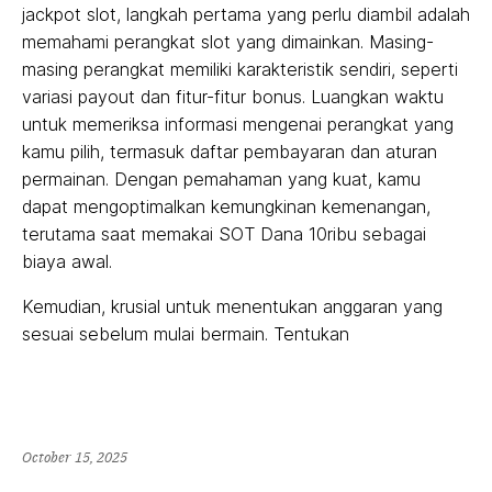
jackpot slot, langkah pertama yang perlu diambil adalah
memahami perangkat slot yang dimainkan. Masing-
masing perangkat memiliki karakteristik sendiri, seperti
variasi payout dan fitur-fitur bonus. Luangkan waktu
untuk memeriksa informasi mengenai perangkat yang
kamu pilih, termasuk daftar pembayaran dan aturan
permainan. Dengan pemahaman yang kuat, kamu
dapat mengoptimalkan kemungkinan kemenangan,
terutama saat memakai SOT Dana 10ribu sebagai
biaya awal.
Kemudian, krusial untuk menentukan anggaran yang
sesuai sebelum mulai bermain. Tentukan
October 15, 2025