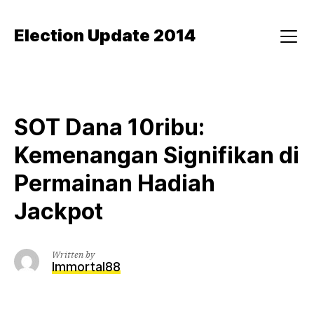
Skip
to
Election Update 2014
content
Menu
SOT Dana 10ribu:
Kemenangan Signifikan di
Permainan Hadiah
Jackpot
Written by
Immortal88