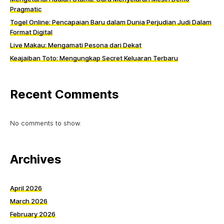
Pragmatic
Togel Online: Pencapaian Baru dalam Dunia Perjudian Judi Dalam
Format Digital
Live Makau: Mengamati Pesona dari Dekat
Keajaiban Toto: Mengungkap Secret Keluaran Terbaru
Recent Comments
No comments to show.
Archives
April 2026
March 2026
February 2026