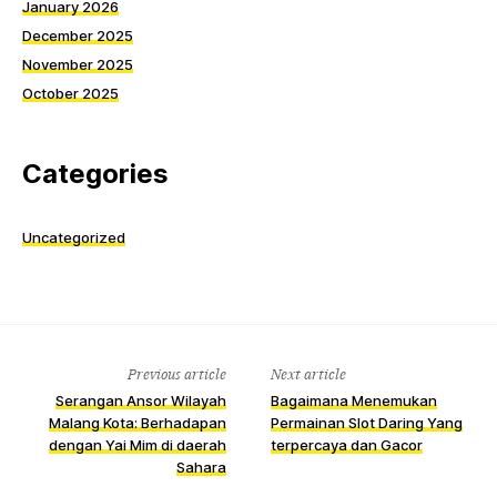
January 2026
December 2025
November 2025
October 2025
Categories
Uncategorized
Previous article
Next article
Serangan Ansor Wilayah
Bagaimana Menemukan
Malang Kota: Berhadapan
Permainan Slot Daring Yang
dengan Yai Mim di daerah
terpercaya dan Gacor
Sahara