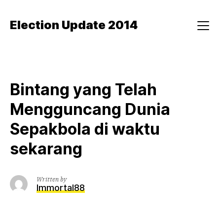
Skip
to
Election Update 2014
content
Menu
Bintang yang Telah
Mengguncang Dunia
Sepakbola di waktu
sekarang
Written by
Immortal88