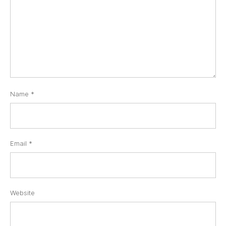
Name
*
Email
*
Website